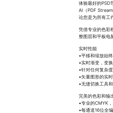
体验最好的PSD
AI（PDF St
论您是为所有工作切
凭借专业的色彩
整图层和平板电脑支
实时性能
•平移和缩放始终
•实时渐变，变
•针对任何复杂度
•矢量图形的实
•无缝切换工具
完美的色彩和输
•专业的CMYK
•每通道16位全