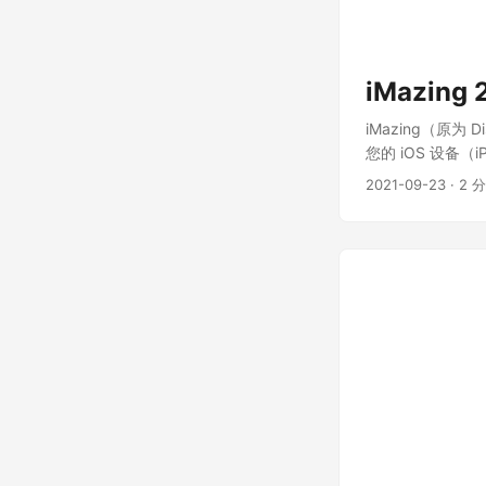
iMazing
iMazing（原为 
您的 iOS 设备（iP
2021-09-23
·
2 