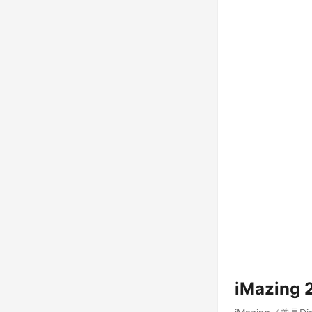
iMazing