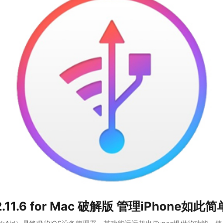
 2.11.6 for Mac 破解版 管理iPhone如此简