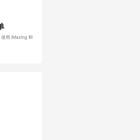
单
用 iMazing 和