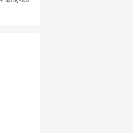
Mazing和iOS