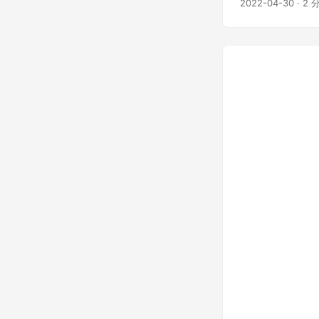
2022-04-30
·
2 