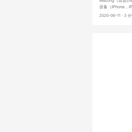
iMazing（曾是
设备（iPhone，i
2020-06-11
·
3 