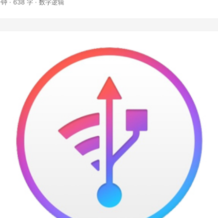
分钟
·
638 字
·
数字逻辑